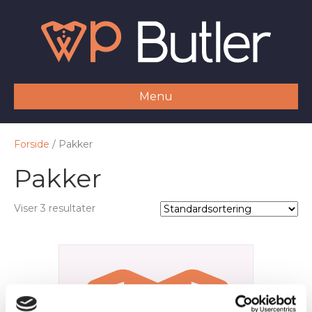
Menu
Forside
/ Pakker
Pakker
Viser 3 resultater