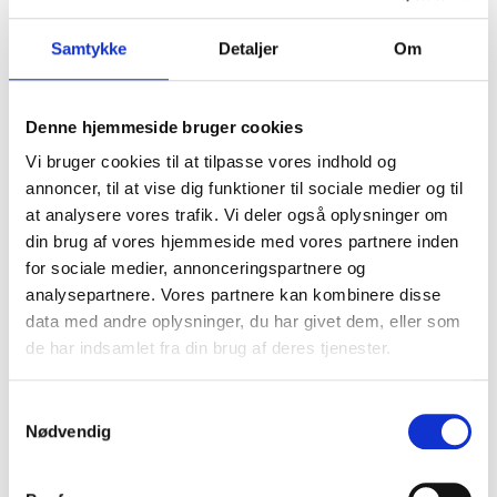
Samtykke
Detaljer
Om
Denne hjemmeside bruger cookies
Vi bruger cookies til at tilpasse vores indhold og
annoncer, til at vise dig funktioner til sociale medier og til
Butler Essential
at analysere vores trafik. Vi deler også oplysninger om
kr.
249,00
pr. måned
ekskl. moms
din brug af vores hjemmeside med vores partnere inden
for sociale medier, annonceringspartnere og
Tilmeld dig nu
analysepartnere. Vores partnere kan kombinere disse
data med andre oplysninger, du har givet dem, eller som
de har indsamlet fra din brug af deres tjenester.
S
Nødvendig
a
m
t